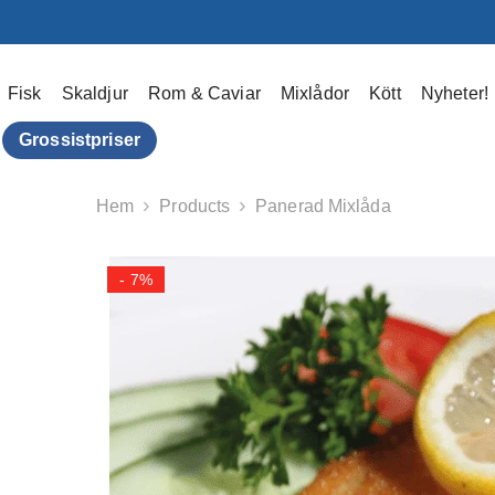
Hoppa Till Innehållet
Fisk
Skaldjur
Rom & Caviar
Mixlådor
Kött
Nyheter!
Grossistpriser
Hem
Products
Panerad Mixlåda
- 7%