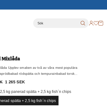
 Mixlåda
låda Upplev smaken av två av våra mest populära
 sprödbakad rödspätta och tempurainbakad torsk...
EK
1 265 SEK
2,5 kg panerad spätta + 2,5 kg fish´n chips
nerad spätta + 2,5 kg fish´n chips