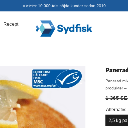
⭐⭐⭐⭐⭐ 10.000-tals nöjda kunder sedan 2010
Recept
Panerad
Panerad mix
produkter –
1 365 S
Alternativ:
2,5 kg pa