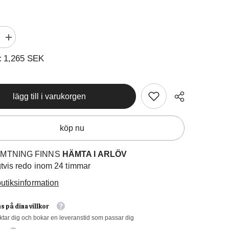
Öka
kvantiteten
för
1,265 SEK
:
Panerad
Mixlåda
lägg till i varukorgen
köp nu
MTNING FINNS
HÄMTA I ARLÖV
gtvis redo inom 24 timmar
utiksinformation
s på dina villkor
ktar dig och bokar en leveranstid som passar dig