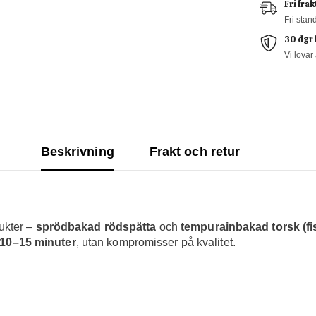
Fri frak
Fri stan
30 dgr 
Vi lovar 
Beskrivning
Frakt och retur
ukter –
sprödbakad rödspätta
och
tempurainbakad torsk (fi
a 10–15 minuter
, utan kompromisser på kvalitet.