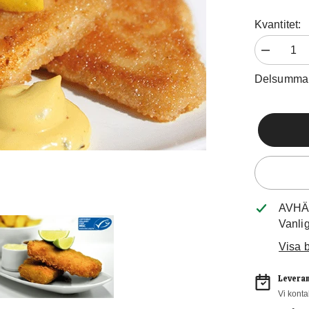
Kvantitet:
Minska
mängden
för
Delsumma
Panerad
Mixlåda
AVHÄ
Vanli
Visa b
Leveran
Vi konta