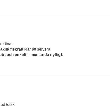
er tina.
krik fiskrätt
klar att servera.
bbt och enkelt – men ändå nyttigt.
ad torsk