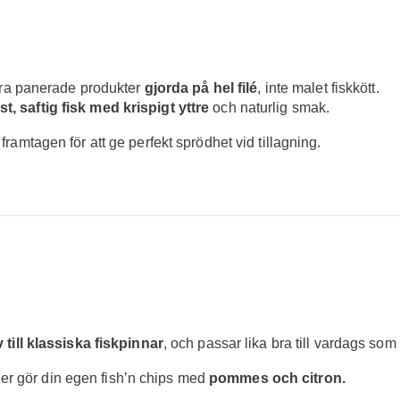
 våra panerade produkter
gjorda på hel filé
, inte malet fiskkött.
st, saftig fisk med krispigt yttre
och naturlig smak.
, framtagen för att ge perfekt sprödhet vid tillagning.
v till klassiska fiskpinnar
, och passar lika bra till vardags som 
ler gör din egen fish’n chips med
pommes och citron.