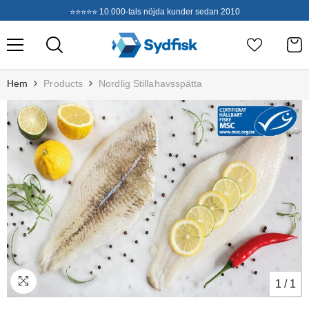
Hoppa Till Innehållet
⭐⭐⭐⭐⭐ 10.000-tals nöjda kunder sedan 2010
Hem
Products
Nordlig Stillahavsspätta
1
/
1