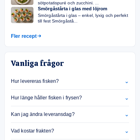
sötpotatispuré och zucchini. ...
Smörgåstårta i glas med löjrom
Smörgåstårta i glas – enkel, lyxig och perfekt
till fest Smörgåstå...
Fler recept
Vanliga frågor
⌄
Hur levereras fisken?
⌄
Hur länge håller fisken i frysen?
⌄
Kan jag ändra leveransdag?
⌄
Vad kostar frakten?