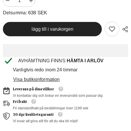
Minska
Öka
638 SEK
mängden
kvantiteten
för
för
638 SEK
Delsumma:
Nordlig
Nordlig
Stillahavsspätta
Stillahavsspätta
lägg till i varukorgen
AVHÄMTNING FINNS
HÄMTA I ARLÖV
Vanligtvis redo inom 24 timmar
Visa butiksinformation
Leverans på dina villkor
Vi kontaktar dig och bokar en leveranstid som passar dig
Fri frakt
Fri standardfrakt på beställningar över 1199 sek
30 dgr kvalitetsgaranti
Vi lovar att göra allt för att du ska bli nöjd!