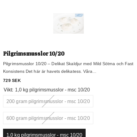
Pilgrimsmusslor 10/20
Pilgrimsmusslor 10/20 – Delikat Skaldjur med Mild Sötma och Fast
Konsistens Det här är havets delikatess. Våra...
Vikt:
1,0 kg pilgrimsmusslor - msc 10/20
200 gram pilgrimsmusslor - msc 10/20
600 gram pilgrimsmusslor - msc 10/20
729 SEK
1,0 kg pilgrimsmusslor - msc 10/20