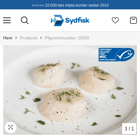
Hoppa Till Innehållet
⭐⭐⭐⭐⭐ 10.000-tals nöjda kunder sedan 2010
Hem
Products
Pilgrimsmusslor 10/20
1
/
1