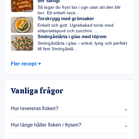
blir saftigt
Så lagar du fryst lax i ugn utan att den blir
torr. Ett enkelt rece...
Torskrygg med grönsaker
Enkelt och gott. Ugnsbakad torsk med
sötpotatispuré och zucchini. ...
Smörgåstårta i glas med löjrom
Smörgåstårta i glas – enkel, lyxig och perfekt
till fest Smörgåstå...
Fler recept
Vanliga frågor
⌄
Hur levereras fisken?
⌄
Hur länge håller fisken i frysen?