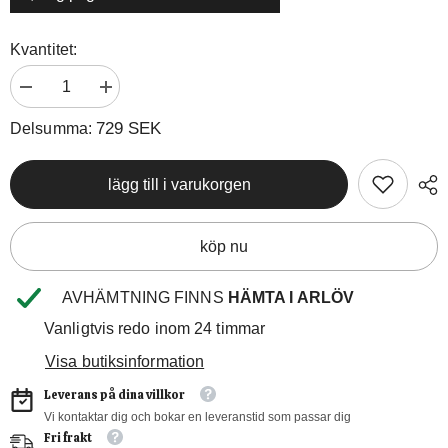
Kvantitet:
Minska
Öka
mängden
kvantiteten
för
för
729 SEK
Delsumma:
Pilgrimsmusslor
Pilgrimsmusslor
10/20
10/20
lägg till i varukorgen
köp nu
AVHÄMTNING FINNS
HÄMTA I ARLÖV
Vanligtvis redo inom 24 timmar
Visa butiksinformation
Leverans på dina villkor
Vi kontaktar dig och bokar en leveranstid som passar dig
Fri frakt