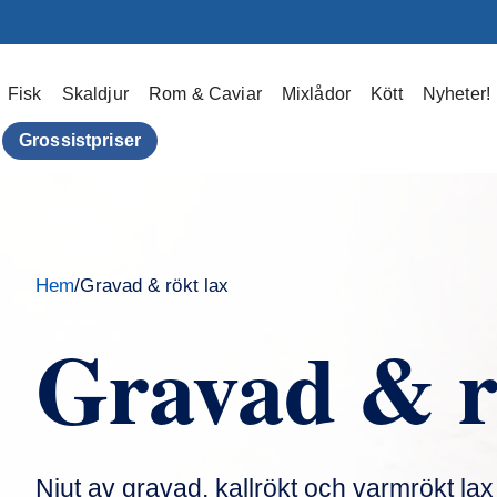
Hoppa Till Innehållet
Fisk
Skaldjur
Rom & Caviar
Mixlådor
Kött
Nyheter!
Grossistpriser
Hem
/
Gravad & rökt lax
Gravad & r
Njut av gravad, kallrökt och varmrökt lax 