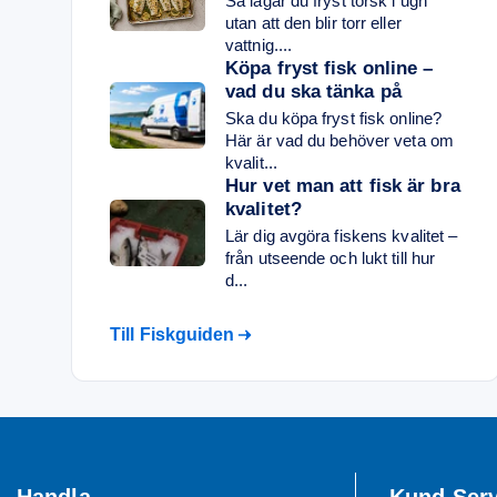
Så lagar du fryst torsk i ugn
utan att den blir torr eller
vattnig....
Köpa fryst fisk online –
vad du ska tänka på
Ska du köpa fryst fisk online?
Här är vad du behöver veta om
kvalit...
Hur vet man att fisk är bra
kvalitet?
Lär dig avgöra fiskens kvalitet –
från utseende och lukt till hur
d...
Till Fiskguiden