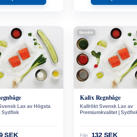
Slutsåld
Regnbåge
Kalix Regnbåge
Svensk Lax av Högsta
Kallrökt Svensk Lax av
| Sydfisk
Premiumkvalitet | Sydfis
9 SEK
132 SEK
Från