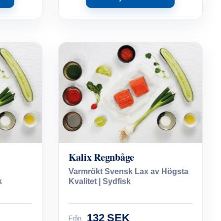
Kalix Regnbåge
Varmrökt Svensk Lax av Högsta
k
Kvalitet | Sydfisk
132 SEK
Från