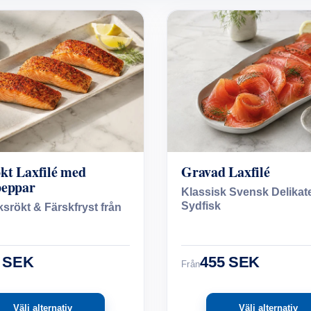
kt Laxfilé med
Gravad Laxfilé
peppar
Klassisk Svensk Delikate
Sydfisk
srökt & Färskfryst från
 SEK
455 SEK
Från
Välj alternativ
Välj alternativ