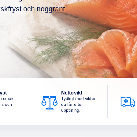
 färskfryst och noggrant
yst
Nettovikt
a smak,
Tydligt med vikten
ns och
du får efter
upptining.