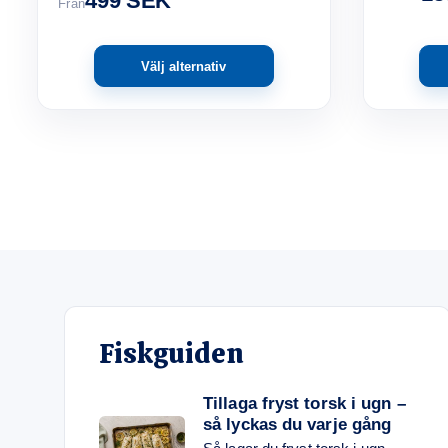
499 SEK
Från
Välj alternativ
Fiskguiden
Tillaga fryst torsk i ugn –
så lyckas du varje gång