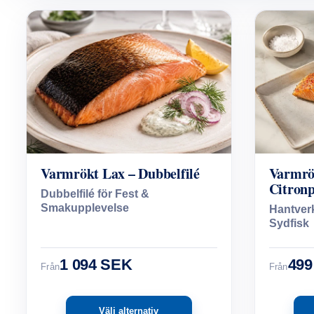
Varmrökt Lax – Dubbelfilé
Varmrö
Citron
Dubbelfilé för Fest &
Smakupplevelse
Hantverk
Sydfisk
1 094 SEK
499
Från
Från
Välj alternativ