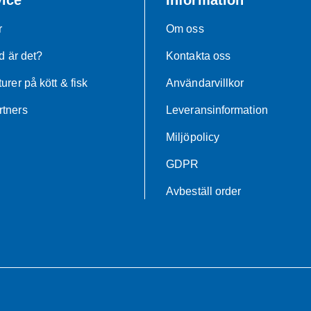
ice
Information
r
Om oss
d är det?
Kontakta oss
urer på kött & fisk
Användarvillkor
tners
Leveransinformation
Miljöpolicy
GDPR
Avbeställ order