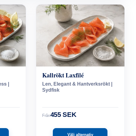
Kallrökt Laxfilé
ss |
Len, Elegant & Hantverksrökt |
Sydfisk
455 SEK
Från
Välj alternativ