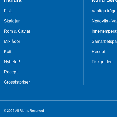
Handla
Kund Serv
Fisk
Vanliga frågo
Skaldjur
Nettovikt - Va
Rom & Caviar
Innertemperat
Mixlådor
Samarbetspar
Kött
Recept
Nyheter!
Fiskguiden
Recept
Grossistpriser
© 2025 All Rights Reserved