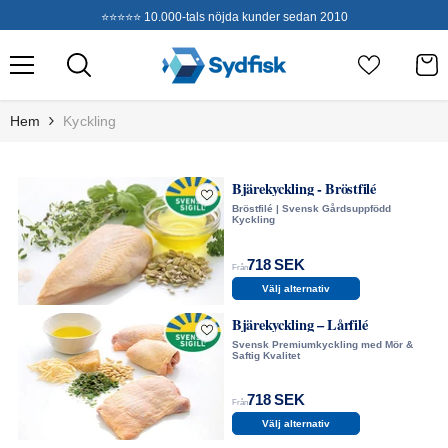
Hoppa Till Innehållet
⭐⭐⭐⭐⭐ 10.000-tals nöjda kunder sedan 2010
Hem
Kyckling
Bjärekyckling - Bröstfilé
Bröstfilé | Svensk Gårdsuppfödd
Kyckling
718 SEK
Välj alternativ
Bjärekyckling – Lårfilé
Från
Svensk Premiumkyckling med Mör &
Saftig Kvalitet
718 SEK
Välj alternativ