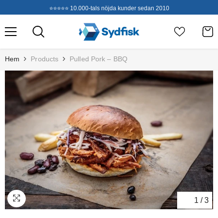
Hoppa Till Innehållet
⭐⭐⭐⭐⭐ 10.000-tals nöjda kunder sedan 2010
Hem
Products
Pulled Pork – BBQ
1
/
3