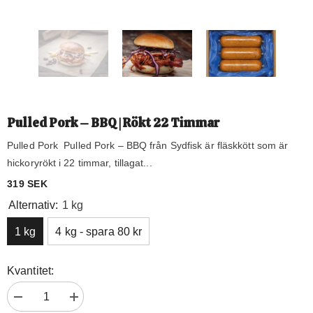
Pulled Pork – BBQ | Rökt 22 Timmar
Pulled Pork Pulled Pork – BBQ från Sydfisk är fläskkött som är
hickoryrökt i 22 timmar, tillagat...
Alternativ:
1 kg
1 kg
4 kg - spara 80 kr
Kvantitet:
Minska
Öka
319 SEK
mängden
kvantiteten