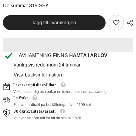
för
för
319 SEK
Delsumma:
Pulled
Pulled
Pork
Pork
–
–
lägg till i varukorgen
BBQ
BBQ
|
|
Rökt
Rökt
22
22
timmar
timmar
AVHÄMTNING FINNS
HÄMTA I ARLÖV
Vanligtvis redo inom 24 timmar
Visa butiksinformation
Leverans på dina villkor
Vi kontaktar dig och bokar en leveranstid som passar dig
Fri frakt
Fri standardfrakt på beställningar över 1199 sek
30 dgr kvalitetsgaranti
Vi lovar att göra allt för att du ska bli nöjd!