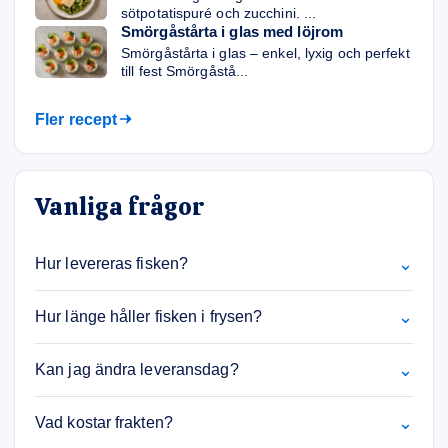
sötpotatispuré och zucchini. ...
Smörgåstårta i glas med löjrom
Smörgåstårta i glas – enkel, lyxig och perfekt
till fest Smörgåstå...
Fler recept
Vanliga frågor
⌄
Hur levereras fisken?
⌄
Hur länge håller fisken i frysen?
⌄
Kan jag ändra leveransdag?
⌄
Vad kostar frakten?