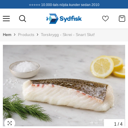
Hoppa Till Innehållet
⭐⭐⭐⭐⭐ 10.000-tals nöjda kunder sedan 2010
Hem
Products
Torskrygg - Skrei - Snart Slut!
1
/
4