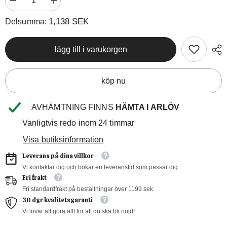
Minska
Öka
1 138 SEK
mängden
kvantiteten
för
för
1,138 SEK
Delsumma:
Torskrygg
Torskrygg
-
-
Skrei
Skrei
lägg till i varukorgen
-
-
Snart
Snart
slut!
slut!
köp nu
AVHÄMTNING FINNS
HÄMTA I ARLÖV
Vanligtvis redo inom 24 timmar
Visa butiksinformation
Leverans på dina villkor
Vi kontaktar dig och bokar en leveranstid som passar dig
Fri frakt
Fri standardfrakt på beställningar över 1199 sek
30 dgr kvalitetsgaranti
Vi lovar att göra allt för att du ska bli nöjd!