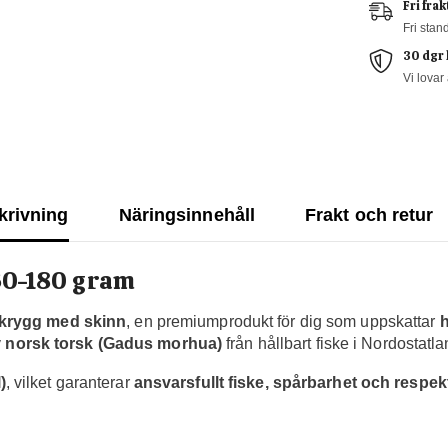
Fri frak
Fri stan
30 dgr 
Vi lovar 
krivning
Näringsinnehåll
Frakt och retur
60-180 gram
skrygg med skinn
, en premiumprodukt för dig som uppskattar
h
v
norsk torsk (Gadus morhua)
från hållbart fiske i Nordostatla
)
, vilket garanterar
ansvarsfullt fiske, spårbarhet och respe