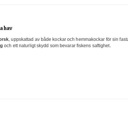
ka hav
orsk
, uppskattad av både kockar och hemmakockar för sin fast
ng
och ett naturligt skydd som bevarar fiskens saftighet.