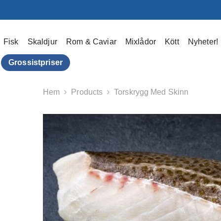
Hoppa Till Innehållet
Fisk
Skaldjur
Rom & Caviar
Mixlådor
Kött
Nyheter!
Grossistpriser
Hem
Products
Torskrygg Med Skinn