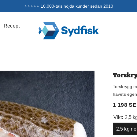
⭐⭐⭐⭐⭐ 10.000-tals nöjda kunder sedan 2010
Recept
Torskry
Torskrygg m
havets egen 
1 198 S
Vikt:
2,5 k
2,5 kg ne