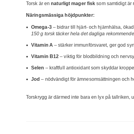
Torsk är en
naturligt mager fisk
som samtidigt är 
Näringsmässiga höjdpunkter:
Omega-3
– bidrar till hjärt- och hjärnhälsa, ök
150 g torsk täcker hela det dagliga rekommend
Vitamin A
– stärker immunförsvaret, ger god syn o
Vitamin B12
– viktig för blodbildning och nervs
Selen
– kraftfull antioxidant som skyddar kroppen
Jod
– nödvändigt för ämnesomsättningen och 
Torskrygg är därmed inte bara en lyx på tallriken,