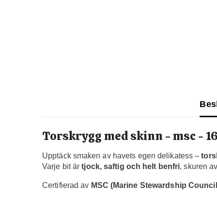
Bes
Torskrygg med skinn - msc - 1
Upptäck smaken av havets egen delikatess –
tor
Varje bit är
tjock, saftig och helt benfri
, skuren a
Certifierad av
MSC (Marine Stewardship Council