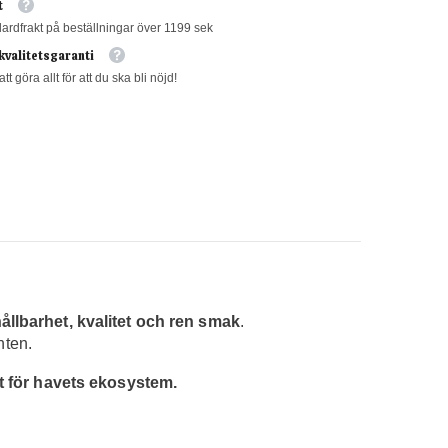
t
dardfrakt på beställningar över 1199 sek
kvalitetsgaranti
att göra allt för att du ska bli nöjd!
ållbarhet, kvalitet och ren smak
.
nten.
kt för havets ekosystem.