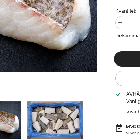
Kvantitet:
Minska
mängden
för
Delsumma
Torskrygg
med
Skinn
AVHÄ
Vanli
Visa b
Leveran
Vi konta