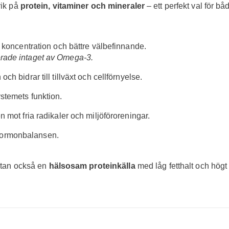
rik på
protein, vitaminer och mineraler
– ett perfekt val för 
Dela
ad koncentration och bättre välbefinnande.
erade intaget av Omega-3.
ch bidrar till tillväxt och cellförnyelse.
ystemets funktion.
 mot fria radikaler och miljöföroreningar.
hormonbalansen.
 utan också en
hälsosam proteinkälla
med låg fetthalt och högt