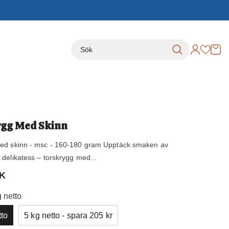
gg Med Skinn
ed skinn - msc - 160-180 gram Upptäck smaken av
delikatess – torskrygg med...
EK
g netto
tto
5 kg netto - spara 205 kr