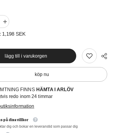
Öka
kvantiteten
för
1,198 SEK
:
Torskrygg
med
Skinn
lägg till i varukorgen
köp nu
MTNING FINNS
HÄMTA I ARLÖV
gtvis redo inom 24 timmar
utiksinformation
s på dina villkor
ktar dig och bokar en leveranstid som passar dig