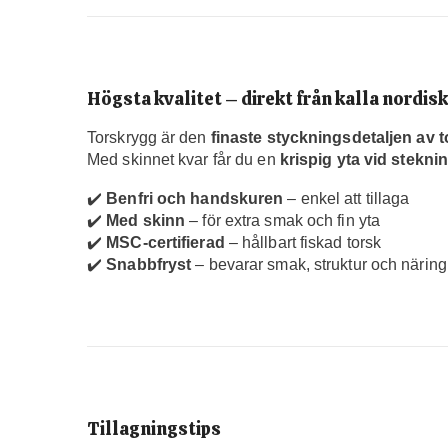
Högsta kvalitet – direkt från kalla nordis
Torskrygg är den
finaste styckningsdetaljen av t
Med skinnet kvar får du en
krispig yta vid stekni
✔️
Benfri och handskuren
– enkel att tillaga
✔️
Med skinn
– för extra smak och fin yta
✔️
MSC-certifierad
– hållbart fiskad torsk
✔️
Snabbfryst
– bevarar smak, struktur och näring
Tillagningstips